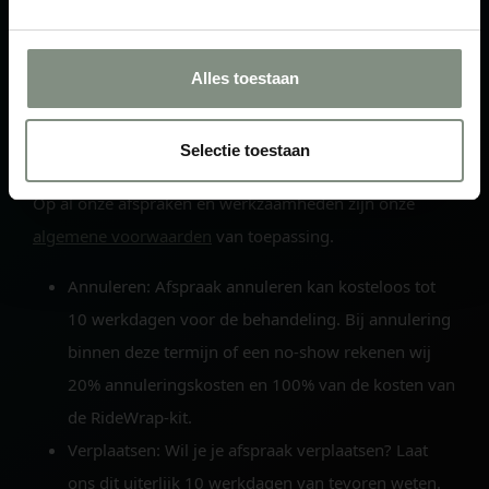
Alles toestaan
Selectie toestaan
Voorwaarden & Annulering
Op al onze afspraken en werkzaamheden zijn onze
algemene voorwaarden
van toepassing.
Annuleren:
Afspraak annuleren kan kosteloos tot
10 werkdagen voor de behandeling. Bij annulering
binnen deze termijn of een no-show rekenen wij
20% annuleringskosten en 100% van de kosten van
de RideWrap-kit.
Verplaatsen:
Wil je je afspraak verplaatsen? Laat
ons dit uiterlijk 10 werkdagen van tevoren weten.