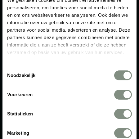
We gebruiken cookies om content en advertenties te
Zorg ervoor dat je fiets schoon is wanneer je hem
personaliseren, om functies voor social media te bieden
brengt—geen zand of grof vuil. Wij zorgen er natuurlijk
en om ons websiteverkeer te analyseren. Ook delen we
voor dat hij spic en span is wanneer je hem weer
informatie over uw gebruik van onze site met onze
partners voor social media, adverteren en analyse. Deze
ophaalt.
partners kunnen deze gegevens combineren met andere
informatie die u aan ze heeft verstrekt of die ze hebben
8. Ophalen na de behandeling
verzameld op basis van uw gebruik van hun services.
Je ontvangt van ons een bericht zodra je fiets klaarstaat
om opgehaald te worden. Haal je fiets binnen 5
Toestemmingsselectie
Noodzakelijk
werkdagen na de behandeling op, zodat hij veilig en
beschermd bij je terug is.
Voorkeuren
Statistieken
Marketing