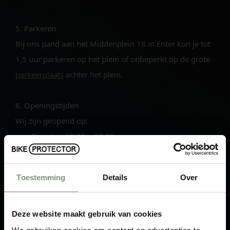
5. Parkeren
Bij ons pand aan het Middenplein 18 in Enter kun je tot
1,5 uur parkeren op het plein of onbeperkt op de grote
parkeerplaats
achter het plein.
6. Openingstijden
Wij zijn geopend op:
Dinsdag: 13:00 – 17:00
Woensdag: 09:00 – 17:00
Donderdag: 09:00 – 17:00
Toestemming
Details
Over
Vrijdag: 13:00 – 17:00
Deze website maakt gebruik van cookies
7. Breng je fiets schoon