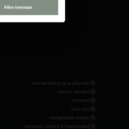
Alles toestaan
Voorbereiding op je afspraak
Partner worden
Partners
Over ons
Veelgestelde vragen
Vacature: Content & Klantcontact