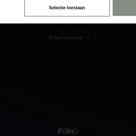
Coating
Selectie toestaan
PPF & RideWrap
Populaire pakketten
Ik heb interesse!