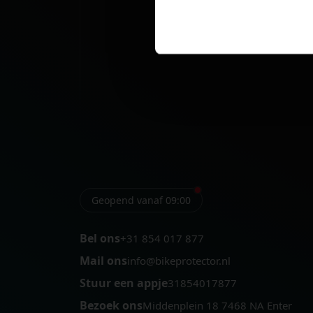
Geopend vanaf 09:00
Bel ons
+31 854 017 877
Mail ons
info@bikeprotector.nl
Stuur een appje
31854017877
Bezoek ons
Middenplein 18 7468 NA Enter